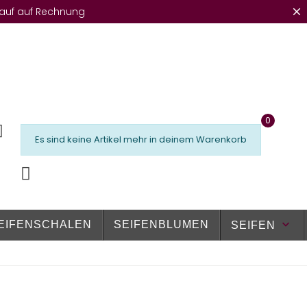
auf auf Rechnung
0
Es sind keine Artikel mehr in deinem Warenkorb
keyboard_arrow_down
EIFENSCHALEN
SEIFENBLUMEN
SEIFEN