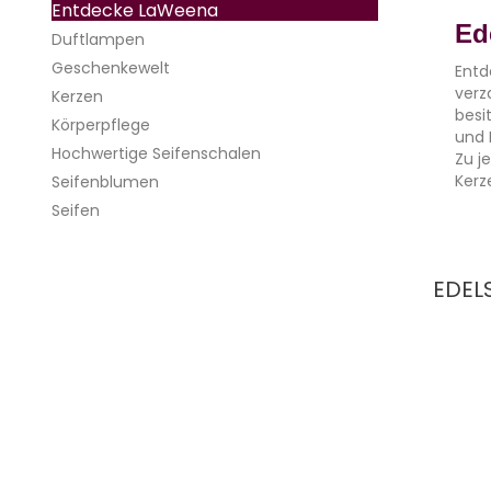
Toggle navigation
Entdecke LaWeena
Ed
Duftlampen
Geschenkewelt
Entd
verz
Kerzen
besi
Körperpflege
und 
Hochwertige Seifenschalen
Zu j
Kerz
Seifenblumen
Seifen
EDEL