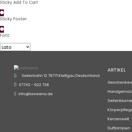
Sticky Add To Cart
Sticky Footer:
Font:
ARTIKEL
Seilerbahn 12
79771 Klettgau
Deutschland
Geschenkew
07742 - 922 738
Handgemach
info@laweena.de
Seifenblume
Körperpfleg
Kerzenwelt
Duftlampen