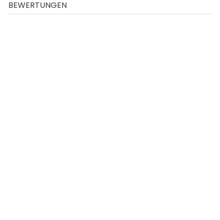
BEWERTUNGEN
Element Seife mit Edelstein | Element Luft
Hochwertige Seife mit echtem Edelstein
Element Seife "Luft"
Bitte beachten: