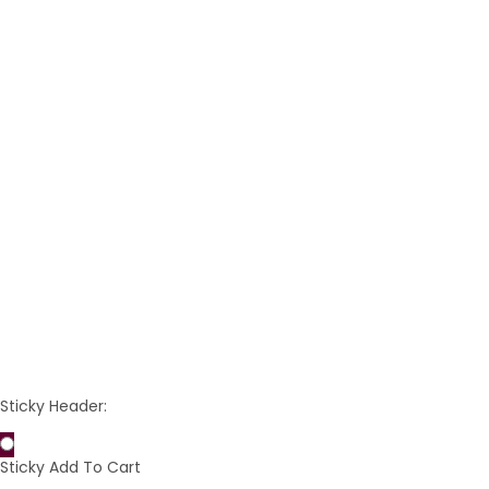
VORSCHAU
Element Seife mit
Edelstein | Element
Feuer
9,90 €
(99,00 € / 1 kg)
Preis
IN DEN WARENKORB
Sticky Header:
Sticky Add To Cart