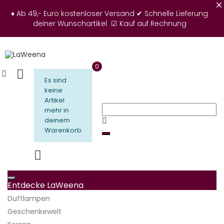
♦ Ab 49,- Euro kostenloser Versand
✔ Schnelle Lieferung
deiner Wunschartikel
☑ Kauf auf Rechnung
0
Es sind
keine
Artikel
mehr in
deinem
Warenkorb
Toggle navigation
Entdecke LaWeena
Duftlampen
Geschenkewelt