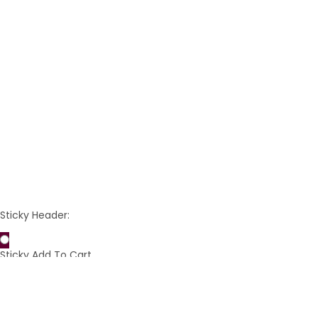
9,90 €
9,90 €
(165,00 € / 1 kg)
(165,00 € / 1 kg)
Preis
Preis
IN DEN WARENKORB
IN DEN WARENKORB
ARTIKEL ANSCHAUEN
ARTIKEL ANSCHAUEN
Weiter
1
2

Sticky Header:
Sticky Add To Cart
Sticky Footer: