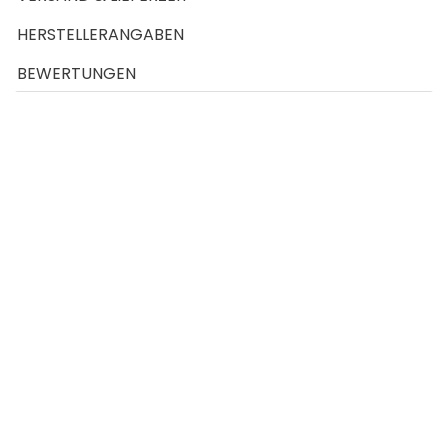
HERSTELLERANGABEN
BEWERTUNGEN
Konjac Schwamm - Tropfenform | Natural
Nachhaltig und natürlich hergestellter Konjac
Schwamm
japanischen Konjacschwämme