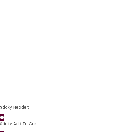
VORSCHAU
VORSCHAU
Konjac Schwamm in
Konjac Schwamm Herz
Tropfenform | Rote
| Farbe rose
Tonerde
7,90 €
6,90 €
(7,90 € pro Stück)
(6,90 € pro Stück)
Preis
Preis
IN DEN WARENKORB
IN DEN WARENKORB
Sticky Header:
Sticky Add To Cart