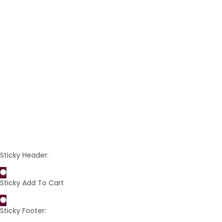
Seifenschale aus
Seifenschale aus
Mahagoni | Rechteck
versteinertem Holz |
oval
marmoriert
12,90 €
34,90 €
(12,90 € pro Stück)
(34,90 € pro Stück)
Preis
Preis
IN DEN WARENKORB
IN DEN WARENKORB
Sticky Header:
Sticky Add To Cart
Sticky Footer: