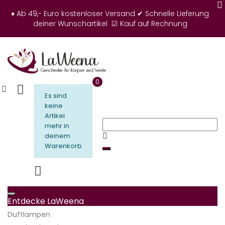
♦ Ab 49,- Euro kostenloser Versand
✔ Schnelle Lieferung
deiner Wunschartikel
☑ Kauf auf Rechnung
0
Es sind
keine
Artikel
mehr in
deinem
Warenkorb
Toggle navigation
Entdecke LaWeena
Duftlampen